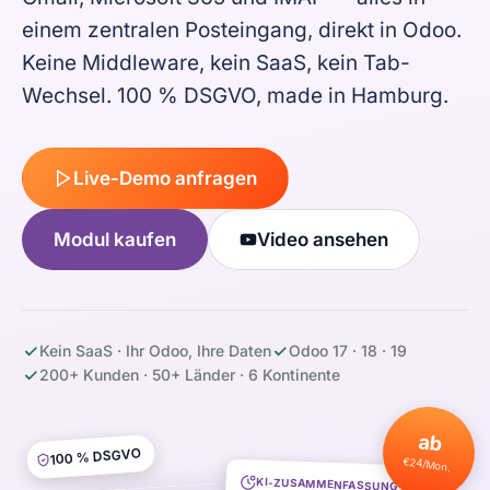
einem zentralen Posteingang, direkt in Odoo.
Kontakt
Keine Middleware, kein SaaS, kein Tab-
Wechsel. 100 % DSGVO, made in Hamburg.
WEITERE PRODUKTE
MindDesk
Live-Demo anfragen
PhoneDesk
Modul kaufen
Video ansehen
Live-Demo
Kein SaaS · Ihr Odoo, Ihre Daten
Odoo 17 · 18 · 19
200+ Kunden · 50+ Länder · 6 Kontinente
ab
100 % DSGVO
€24/Mon.
KI-ZUSAMMENFASSUNG