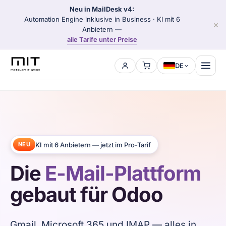
Neu in MailDesk v4:
Automation Engine inklusive in Business · KI mit 6
×
Anbietern —
alle Tarife unter Preise
DE
Home
MailDesk
KI mit 6 Anbietern — jetzt im Pro-Tarif
NEU
Preise
Die
E-Mail-Plattform
Shop
gebaut für Odoo
Partner
Gmail, Microsoft 365 und IMAP — alles in
Über uns