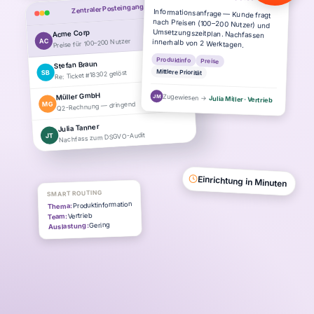
Zentraler Posteingang · MailDesk
Informationsanfrage — Kunde fragt
nach Preisen (100–200 Nutzer) und
Umsetzungszeitplan. Nachfassen
Acme Corp
Neu
AC
Preise für 100–200 Nutzer
innerhalb von 2 Werktagen.
Produktinfo
Preise
Stefan Braun
Erledigt
Mittlere Priorität
SB
Re: Ticket #18302 gelöst
Müller GmbH
Offen
Zugewiesen →
JM
Julia Miller · Vertrieb
MG
Q2-Rechnung — dringend
Julia Tanner
Nachfass zum DSGVO-Audit
JT
Einrichtung in Minuten
SMART ROUTING
Produktinformation
Thema:
Vertrieb
Team:
Gering
Auslastung: