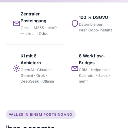
Zentraler
100 % DSGVO
Posteingang
Daten bleiben in
Gmail · M365 · IMAP
Ihrer Odoo-Instanz
— alles in Odoo
8 Workflow-
KI mit 6
Bridges
Anbietern
CRM · Helpdesk ·
OpenAI · Claude ·
Kalender · Sales ·
Gemini · Grok ·
mehr
DeepSeek · Ollama
ALLES IN EINEM POSTEINGANG