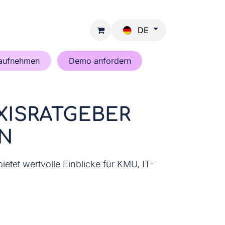
DE
 aufnehmen
Demo anfordern
AXISRATGEBER
N
etet wertvolle Einblicke für KMU, IT-