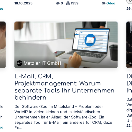
O
18.10.2025
0
1359
Odoo
oo
26
Metzler IT GmbH
E-Mail, CRM,
D
Projektmanagement: Warum
D
separate Tools Ihr Unternehmen
I
behindern
Dat
We
le
Der Software-Zoo im Mittelstand – Problem oder
dig
Vorteil? In vielen kleinen und mittelständischen
Da
ch
Unternehmen ist er Alltag: der Software-Zoo. Ein
Un
separates Tool für E-Mail, ein anderes für CRM, dazu
22
oo
Ex...