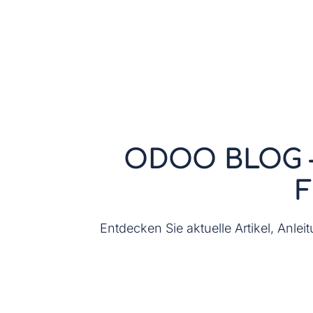
Zum Inhalt springen
Home
MailDesk
Preise
Shop
W
ODOO BLOG –
Entdecken Sie aktuelle Artikel, Anle