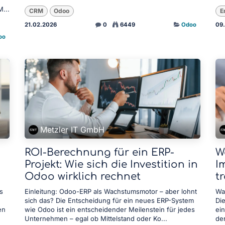
M...
CRM
Odoo
E
21.02.2026
0
6449
Odoo
09
oo
Metzler IT GmbH
ROI-Berechnung für ein ERP-
W
Projekt: Wie sich die Investition in
I
Odoo wirklich rechnet
t
s
Einleitung: Odoo-ERP als Wachstumsmotor – aber lohnt
Wa
sich das? Die Entscheidung für ein neues ERP-System
Di
en
wie Odoo ist ein entscheidender Meilenstein für jedes
ei
Unternehmen – egal ob Mittelstand oder Ko...
der