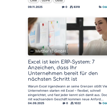
CRM
GDPR
Odoo
09.11.2025
0
8319
Od
Metzler IT GmbH
Excel ist kein ERP-System: 7
Anzeichen, dass Ihr
Unternehmen bereit für den
nächsten Schritt ist
Warum Excel irgendwann an seine Grenzen stößt Vie
Unternehmen starten mit Excel – flexibel, schnell
eingerichtet, und fast jeder kennt sich damit aus. Do
mit wachsendem Geschäft kommen neue Anford...
04.09.2025
0
1022
Od