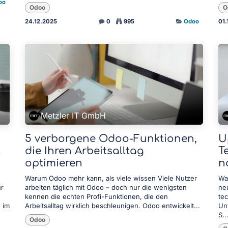
oo
Odoo
O
24.12.2025
0
995
Odoo
01.
Metzler IT GmbH
5 verborgene Odoo-Funktionen,
U
t
die Ihren Arbeitsalltag
T
optimieren
n
Warum Odoo mehr kann, als viele wissen Viele Nutzer
Wa
ur
arbeiten täglich mit Odoo – doch nur die wenigsten
ne
kennen die echten Profi-Funktionen, die den
te
 im
Arbeitsalltag wirklich beschleunigen. Odoo entwickelt...
Un
S..
Odoo