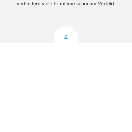
verhindern viele Probleme schon im Vorfeld.
4
Kontinuierliche Optimierung
Wir beraten Sie, wie Sie Ihr System noch effizienter
nutzen können.